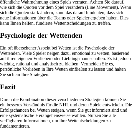
öffentliche Wahrnehmung eines Spiels verraten. Achten Sie darauf,
wie sich die Quoten vor dem Spiel verändern (Line Movement). Wenn
sich die Quoten stark ändern, kann das darauf hindeuten, dass sich
neue Informationen über die Teams oder Spieler ergeben haben. Dies
kann Ihnen helfen, fundierte Wettentscheidungen zu treffen.
Psychologie der Wettenden
Ein oft übersehener Aspekt bei Wetten ist die Psychologie der
Wettenden. Viele Spieler neigen dazu, emotional zu wetten, basierend
auf ihren eigenen Vorlieben oder Lieblingsmannschaften. Es ist jedoch
wichtig, rational und analytisch zu bleiben. Vermeiden Sie es,
persönliche Vorlieben in Ihre Wetten einfließen zu lassen und halten
Sie sich an Ihre Strategien.
Fazit
Durch die Kombination dieser verschiedenen Strategien können Sie
ein besseres Verständnis für die NHL und deren Spiele entwickeln. Die
Erfolgschancen bei Wetten steigen, wenn Sie gut informiert sind und
eine systematische Herangehensweise wählen. Nutzen Sie alle
verfügbaren Informationen, um Ihre Wettentscheidungen zu
fundamentieren.