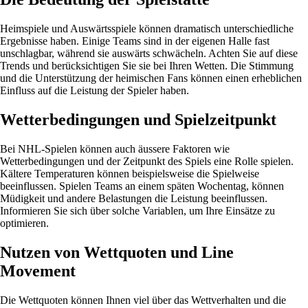
Heimspiele und Auswärtsspiele können dramatisch unterschiedliche
Ergebnisse haben. Einige Teams sind in der eigenen Halle fast
unschlagbar, während sie auswärts schwächeln. Achten Sie auf diese
Trends und berücksichtigen Sie sie bei Ihren Wetten. Die Stimmung
und die Unterstützung der heimischen Fans können einen erheblichen
Einfluss auf die Leistung der Spieler haben.
Wetterbedingungen und Spielzeitpunkt
Bei NHL-Spielen können auch äussere Faktoren wie
Wetterbedingungen und der Zeitpunkt des Spiels eine Rolle spielen.
Kältere Temperaturen können beispielsweise die Spielweise
beeinflussen. Spielen Teams an einem späten Wochentag, können
Müdigkeit und andere Belastungen die Leistung beeinflussen.
Informieren Sie sich über solche Variablen, um Ihre Einsätze zu
optimieren.
Nutzen von Wettquoten und Line
Movement
Die Wettquoten können Ihnen viel über das Wettverhalten und die