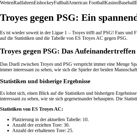
Wetten
Radfahren
Eishockey
Fußball
American Football
Kasino
Baseball
B
Troyes gegen PSG: Ein spannende
Es ist wieder soweit in der Ligue 1 – Troyes trifft auf PSG! Fans und
auf die Statistiken und die Tabelle von ES Troyes AC gegen PSG.
Troyes gegen PSG: Das Aufeinandertreffen
Das Duell zwischen Troyes und PSG verspricht immer eine Menge Spann
immer interessant zu sehen, wie sich die Spieler der beiden Mannsch
Statistiken und bisherige Ergebnisse
Es lohnt sich, einen Blick auf die Statistiken und bisherigen Ergebn
interessant zu sehen, wie sie sich gegeneinander behaupten. Die Stati
Statistiken von ES Troyes AC:
Platzierung in der aktuellen Tabelle: 10.
Anzahl der erzielten Tore: 30.
Anzahl der erhaltenen Tore: 25.