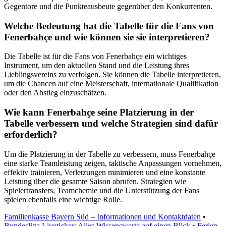
Gegentore und die Punkteausbeute gegenüber den Konkurrenten.
Welche Bedeutung hat die Tabelle für die Fans von
Fenerbahçe und wie können sie sie interpretieren?
Die Tabelle ist für die Fans von Fenerbahçe ein wichtiges
Instrument, um den aktuellen Stand und die Leistung ihres
Lieblingsvereins zu verfolgen. Sie können die Tabelle interpretieren,
um die Chancen auf eine Meisterschaft, internationale Qualifikation
oder den Abstieg einzuschätzen.
Wie kann Fenerbahçe seine Platzierung in der
Tabelle verbessern und welche Strategien sind dafür
erforderlich?
Um die Platzierung in der Tabelle zu verbessern, muss Fenerbahçe
eine starke Teamleistung zeigen, taktische Anpassungen vornehmen,
effektiv trainieren, Verletzungen minimieren und eine konstante
Leistung über die gesamte Saison abrufen. Strategien wie
Spielertransfers, Teamchemie und die Unterstützung der Fans
spielen ebenfalls eine wichtige Rolle.
Familienkasse Bayern Süd – Informationen und Kontaktdaten
•
Bundesliga Liveticker: Alles Wissenswerte auf einen Blick
•
Ferien