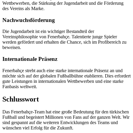
Wettbewerben, die Stärkung der Jugendarbeit und die Förderung
des Vereins als Marke.
Nachwuchsförderung
Die Jugendarbeit ist ein wichtiger Bestandteil der
Vereinsphilosophie von Fenerbahçe. Talentierte junge Spieler
werden gefördert und erhalten die Chance, sich im Profibereich zu
beweisen.
Internationale Präsenz
Fenerbahçe strebt auch eine starke internationale Präsenz an und
möchte sich auf der globalen Fußballbühne etablieren. Dies erfordert
gute Leistungen in internationalen Wettbewerben und eine starke
Fanbasis weltweit.
Schlusswort
Das Fenerbahçe-Team hat eine große Bedeutung für den türkischen
Fußball und begeistert Millionen von Fans auf der ganzen Welt. Wir
sind gespannt auf die weiteren Entwicklungen des Teams und
wünschen viel Erfolg für die Zukunft.