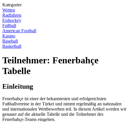
Kategorier
Wetten
Radfahren
Eishockey
Fußball
American Football
Kasino
Baseball
Basketball
Teilnehmer: Fenerbahçe
Tabelle
Einleitung
Fenerbahçe ist einer der bekanntesten und erfolgreichsten
Fußballvereine in der Türkei und nimmt regelmäßig an nationalen
und internationalen Wettbewerben teil. In diesem Artikel werden wir
genauer auf die aktuelle Tabelle und die Teilnehmer des
Fenerbahçe-Teams eingehen.