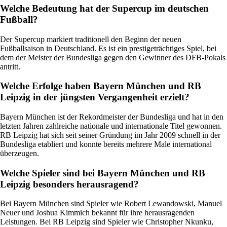
Welche Bedeutung hat der Supercup im deutschen
Fußball?
Der Supercup markiert traditionell den Beginn der neuen
Fußballsaison in Deutschland. Es ist ein prestigeträchtiges Spiel, bei
dem der Meister der Bundesliga gegen den Gewinner des DFB-Pokals
antritt.
Welche Erfolge haben Bayern München und RB
Leipzig in der jüngsten Vergangenheit erzielt?
Bayern München ist der Rekordmeister der Bundesliga und hat in den
letzten Jahren zahlreiche nationale und internationale Titel gewonnen.
RB Leipzig hat sich seit seiner Gründung im Jahr 2009 schnell in der
Bundesliga etabliert und konnte bereits mehrere Male international
überzeugen.
Welche Spieler sind bei Bayern München und RB
Leipzig besonders herausragend?
Bei Bayern München sind Spieler wie Robert Lewandowski, Manuel
Neuer und Joshua Kimmich bekannt für ihre herausragenden
Leistungen. Bei RB Leipzig sind Spieler wie Christopher Nkunku,