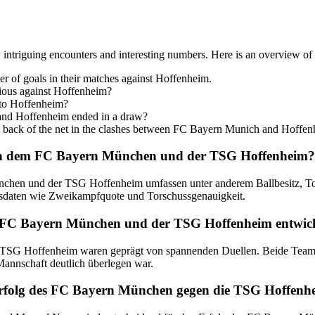
riguing encounters and interesting numbers. Here is an overview of s
 of goals in their matches against Hoffenheim.
ous against Hoffenheim?
 to Hoffenheim?
nd Hoffenheim ended in a draw?
he back of the net in the clashes between FC Bayern Munich and Hoffe
schen dem FC Bayern München und der TSG Hoffenheim?
nchen und der TSG Hoffenheim umfassen unter anderem Ballbesitz, Tor
ungsdaten wie Zweikampfquote und Torschussgenauigkeit.
m FC Bayern München und der TSG Hoffenheim entwic
SG Hoffenheim waren geprägt von spannenden Duellen. Beide Teams h
Mannschaft deutlich überlegen war.
 Erfolg des FC Bayern München gegen die TSG Hoffenh