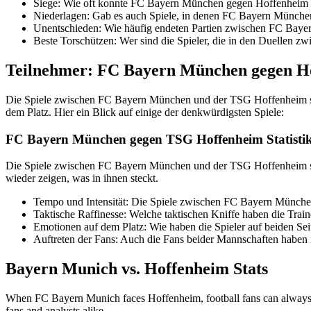
Siege: Wie oft konnte FC Bayern München gegen Hoffenheim
Niederlagen: Gab es auch Spiele, in denen FC Bayern Münche
Unentschieden: Wie häufig endeten Partien zwischen FC Bay
Beste Torschützen: Wer sind die Spieler, die in den Duellen
Teilnehmer: FC Bayern München gegen Ho
Die Spiele zwischen FC Bayern München und der TSG Hoffenheim sin
dem Platz. Hier ein Blick auf einige der denkwürdigsten Spiele:
FC Bayern München gegen TSG Hoffenheim Statisti
Die Spiele zwischen FC Bayern München und der TSG Hoffenheim s
wieder zeigen, was in ihnen steckt.
Tempo und Intensität: Die Spiele zwischen FC Bayern München
Taktische Raffinesse: Welche taktischen Kniffe haben die Tr
Emotionen auf dem Platz: Wie haben die Spieler auf beiden Seit
Auftreten der Fans: Auch die Fans beider Mannschaften habe
Bayern Munich vs. Hoffenheim Stats
When FC Bayern Munich faces Hoffenheim, football fans can always exp
fans and analysts alike.