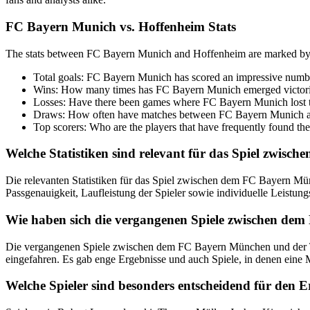
FC Bayern Munich vs. Hoffenheim Stats
The stats between FC Bayern Munich and Hoffenheim are marked by int
Total goals: FC Bayern Munich has scored an impressive number
Wins: How many times has FC Bayern Munich emerged victori
Losses: Have there been games where FC Bayern Munich lost
Draws: How often have matches between FC Bayern Munich a
Top scorers: Who are the players that have frequently found t
Welche Statistiken sind relevant für das Spiel zwi
Die relevanten Statistiken für das Spiel zwischen dem FC Bayern Mü
Passgenauigkeit, Laufleistung der Spieler sowie individuelle Leist
Wie haben sich die vergangenen Spiele zwischen de
Die vergangenen Spiele zwischen dem FC Bayern München und der T
eingefahren. Es gab enge Ergebnisse und auch Spiele, in denen eine 
Welche Spieler sind besonders entscheidend für den