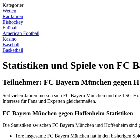
Kategorier
Wetten
Radfahren
Eishockey
Fußball
American Football
Kasino
Baseball
Basketball
Statistiken und Spiele von FC
Teilnehmer: FC Bayern München gegen Ho
Seit vielen Jahren messen sich FC Bayern München und die TSG Hoff
Interesse für Fans und Experten gleichermaßen.
FC Bayern München gegen Hoffenheim Statistiken
Die Statistiken zwischen FC Bayern München und Hoffenheim sind gep
Tore insgesamt: FC Bayern München hat in den bisherigen Spi