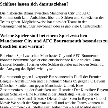
Schlüsse lassen sich daraus ziehen?
Die historische Bilanz zwischen Manchester City und AFC
Bournemouth kann Aufschluss über die Stärken und Schwächen der
Teams geben. Möglicherweise hat eines der Teams in der
Vergangenheit häufiger gewonnen oder es gab viele Unentschieden.
Welche Spieler sind bei einem Spiel zwischen
Manchester City und AFC Bournemouth besonders zu
beachten und warum?
Bei einem Spiel zwischen Manchester City und AFC Bournemouth
könnten bestimmte Spieler eine entscheidende Rolle spielen. Zum
Beispiel könnten Torjäger oder Schlüsselspieler auf beiden Seiten für
den Ausgang des Spiels wichtig sein.
Bournemouth gegen Liverpool: Ein spannendes Duell der Premier
League
•
Aufstellungen und Teilnehmer: Mainz 05 gegen FC Bayern
München
•
Tottenham gegen Manchester United: Eine
Zusammenfassung der Statistiken und Historie
•
Der Klassiker: Bayern
gegen Schalke – Eine Rivalität in der Bundesliga
•
Alles über die
neuesten Inter Miami Trikots
•
Die schönsten Seen in Bayern
•
Lionel
Messi: Wo spielt der Superstar aktuell und welche Teams könnten in
Frage kommen?
•
Aufstellungen: Teilnehmer – Real Madrid gegen