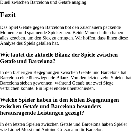
Duell zwischen Barcelona und Getafe ausging.
Fazit
Das Spiel Getafe gegen Barcelona bot den Zuschauern packende
Momente und spannende Spielszenen. Beide Mannschaften haben
alles gegeben, um den Sieg zu erringen. Wir hoffen, dass Ihnen diese
Analyse des Spiels gefallen hat.
Wie lautet die aktuelle Bilanz der Spiele zwischen
Getafe und Barcelona?
In den bisherigen Begegnungen zwischen Getafe und Barcelona hat
Barcelona eine überwiegende Bilanz. Von den letzten zehn Spielen hat
Barcelona sieben gewonnen, während Getafe nur zwei Siege
verbuchen konnte. Ein Spiel endete unentschieden.
Welche Spieler haben in den letzten Begegnungen
zwischen Getafe und Barcelona besonders
herausragende Leistungen gezeigt?
In den letzten Spielen zwischen Getafe und Barcelona haben Spieler
wie Lionel Messi und Antoine Griezmann für Barcelona