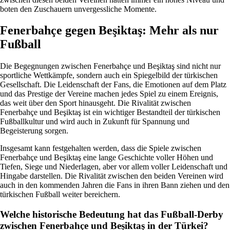
boten den Zuschauern unvergessliche Momente.
Fenerbahçe gegen Beşiktaş: Mehr als nur
Fußball
Die Begegnungen zwischen Fenerbahçe und Beşiktaş sind nicht nur
sportliche Wettkämpfe, sondern auch ein Spiegelbild der türkischen
Gesellschaft. Die Leidenschaft der Fans, die Emotionen auf dem Platz
und das Prestige der Vereine machen jedes Spiel zu einem Ereignis,
das weit über den Sport hinausgeht. Die Rivalität zwischen
Fenerbahçe und Beşiktaş ist ein wichtiger Bestandteil der türkischen
Fußballkultur und wird auch in Zukunft für Spannung und
Begeisterung sorgen.
Insgesamt kann festgehalten werden, dass die Spiele zwischen
Fenerbahçe und Beşiktaş eine lange Geschichte voller Höhen und
Tiefen, Siege und Niederlagen, aber vor allem voller Leidenschaft und
Hingabe darstellen. Die Rivalität zwischen den beiden Vereinen wird
auch in den kommenden Jahren die Fans in ihren Bann ziehen und den
türkischen Fußball weiter bereichern.
Welche historische Bedeutung hat das Fußball-Derby
zwischen Fenerbahçe und Beşiktaş in der Türkei?