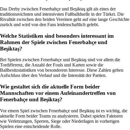
Das Derby zwischen Fenerbahçe und Beşiktaş gilt als eines der
traditionsreichsten und intensivsten Fußballduelle in der Türkei. Die
Rivalität zwischen den beiden Vereinen geht auf eine lange Geschichte
zurück und wird von den Fans leidenschaftlich gelebt.
Welche Statistiken sind besonders interessant im
Rahmen der Spiele zwischen Fenerbahçe und
Beşiktaş?
Bei Spielen zwischen Fenerbahçe und Beşiktaş sind vor allem die
Tordifferenz, die Anzahl der Fouls und Karten sowie die
Ballbesitzstatistiken von besonderem Interesse. Diese Zahlen geben
Aufschluss über den Verlauf und die Intensität der Partien.
Wie gestaltet sich die aktuelle Form beider
Mannschaften vor einem Aufeinandertreffen von
Fenerbahçe und Beşiktaş?
Vor einem Spiel zwischen Fenerbahçe und Beşiktaş ist es wichtig, die
aktuelle Form beider Teams zu analysieren. Dabei spielen Faktoren
wie Verletzungen, Sperren, Siege oder Niederlagen in vorherigen
Spielen eine entscheidende Rolle.