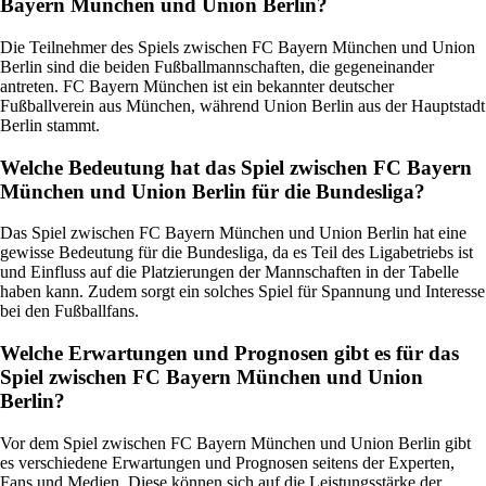
Bayern München und Union Berlin?
Die Teilnehmer des Spiels zwischen FC Bayern München und Union
Berlin sind die beiden Fußballmannschaften, die gegeneinander
antreten. FC Bayern München ist ein bekannter deutscher
Fußballverein aus München, während Union Berlin aus der Hauptstadt
Berlin stammt.
Welche Bedeutung hat das Spiel zwischen FC Bayern
München und Union Berlin für die Bundesliga?
Das Spiel zwischen FC Bayern München und Union Berlin hat eine
gewisse Bedeutung für die Bundesliga, da es Teil des Ligabetriebs ist
und Einfluss auf die Platzierungen der Mannschaften in der Tabelle
haben kann. Zudem sorgt ein solches Spiel für Spannung und Interesse
bei den Fußballfans.
Welche Erwartungen und Prognosen gibt es für das
Spiel zwischen FC Bayern München und Union
Berlin?
Vor dem Spiel zwischen FC Bayern München und Union Berlin gibt
es verschiedene Erwartungen und Prognosen seitens der Experten,
Fans und Medien. Diese können sich auf die Leistungsstärke der