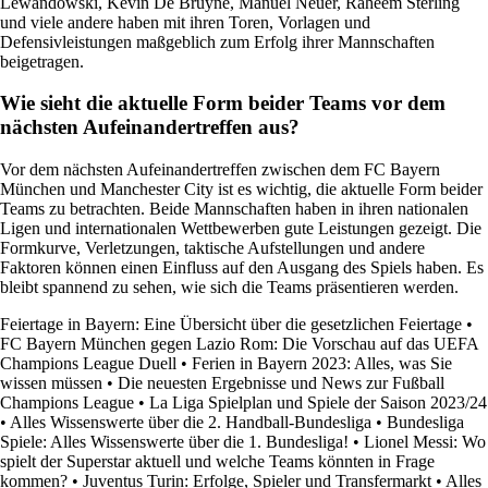
Lewandowski, Kevin De Bruyne, Manuel Neuer, Raheem Sterling
und viele andere haben mit ihren Toren, Vorlagen und
Defensivleistungen maßgeblich zum Erfolg ihrer Mannschaften
beigetragen.
Wie sieht die aktuelle Form beider Teams vor dem
nächsten Aufeinandertreffen aus?
Vor dem nächsten Aufeinandertreffen zwischen dem FC Bayern
München und Manchester City ist es wichtig, die aktuelle Form beider
Teams zu betrachten. Beide Mannschaften haben in ihren nationalen
Ligen und internationalen Wettbewerben gute Leistungen gezeigt. Die
Formkurve, Verletzungen, taktische Aufstellungen und andere
Faktoren können einen Einfluss auf den Ausgang des Spiels haben. Es
bleibt spannend zu sehen, wie sich die Teams präsentieren werden.
Feiertage in Bayern: Eine Übersicht über die gesetzlichen Feiertage
•
FC Bayern München gegen Lazio Rom: Die Vorschau auf das UEFA
Champions League Duell
•
Ferien in Bayern 2023: Alles, was Sie
wissen müssen
•
Die neuesten Ergebnisse und News zur Fußball
Champions League
•
La Liga Spielplan und Spiele der Saison 2023/24
•
Alles Wissenswerte über die 2. Handball-Bundesliga
•
Bundesliga
Spiele: Alles Wissenswerte über die 1. Bundesliga!
•
Lionel Messi: Wo
spielt der Superstar aktuell und welche Teams könnten in Frage
kommen?
•
Juventus Turin: Erfolge, Spieler und Transfermarkt
•
Alles