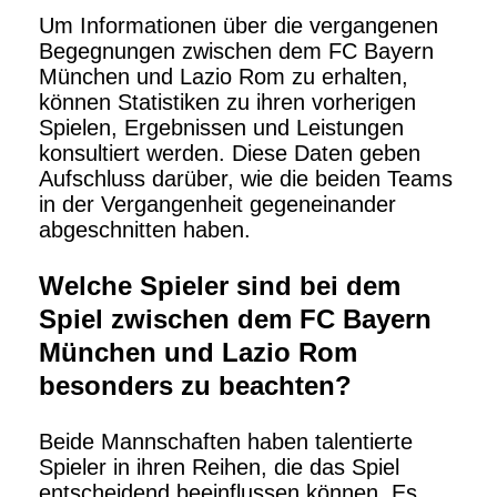
Um Informationen über die vergangenen
Begegnungen zwischen dem FC Bayern
München und Lazio Rom zu erhalten,
können Statistiken zu ihren vorherigen
Spielen, Ergebnissen und Leistungen
konsultiert werden. Diese Daten geben
Aufschluss darüber, wie die beiden Teams
in der Vergangenheit gegeneinander
abgeschnitten haben.
Welche Spieler sind bei dem
Spiel zwischen dem FC Bayern
München und Lazio Rom
besonders zu beachten?
Beide Mannschaften haben talentierte
Spieler in ihren Reihen, die das Spiel
entscheidend beeinflussen können. Es