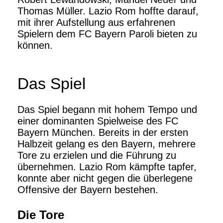
Thomas Müller. Lazio Rom hoffte darauf,
mit ihrer Aufstellung aus erfahrenen
Spielern dem FC Bayern Paroli bieten zu
können.
Das Spiel
Das Spiel begann mit hohem Tempo und
einer dominanten Spielweise des FC
Bayern München. Bereits in der ersten
Halbzeit gelang es den Bayern, mehrere
Tore zu erzielen und die Führung zu
übernehmen. Lazio Rom kämpfte tapfer,
konnte aber nicht gegen die überlegene
Offensive der Bayern bestehen.
Die Tore