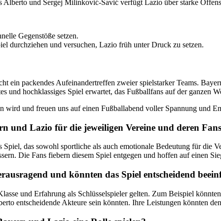
 Alberto und Sergej Milinković-Savić verfügt Lazio über starke Offen
hnelle Gegenstöße setzen.
el durchziehen und versuchen, Lazio früh unter Druck zu setzen.
n packendes Aufeinandertreffen zweier spielstarker Teams. Bayern geht
tes und hochklassiges Spiel erwartet, das Fußballfans auf der ganzen We
en wird und freuen uns auf einen Fußballabend voller Spannung und E
n und Lazio für die jeweiligen Vereine und deren Fan
Spiel, das sowohl sportliche als auch emotionale Bedeutung für die Ve
ssern. Die Fans fiebern diesem Spiel entgegen und hoffen auf einen Sie
erausragend und könnten das Spiel entscheidend beein
en Klasse und Erfahrung als Schlüsselspieler gelten. Zum Beispiel kön
berto entscheidende Akteure sein könnten. Ihre Leistungen könnten de