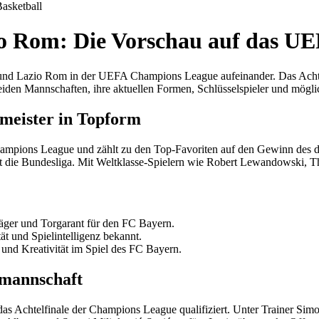
asketball
o Rom: Die Vorschau auf das U
nd Lazio Rom in der UEFA Champions League aufeinander. Das Achtelf
 beiden Mannschaften, ihre aktuellen Formen, Schlüsselspieler und mögl
meister in Topform
ampions League und zählt zu den Top-Favoriten auf den Gewinn des die
ert die Bundesliga. Mit Weltklasse-Spielern wie Robert Lewandowski,
äger und Torgarant für den FC Bayern.
ät und Spielintelligenz bekannt.
 und Kreativität im Spiel des FC Bayern.
smannschaft
das Achtelfinale der Champions League qualifiziert. Unter Trainer Simo