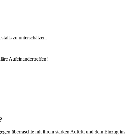
sfalls zu unterschätzen.
läre Aufeinandertreffen!
?
gen überraschte mit ihrem starken Auftritt und dem Einzug ins