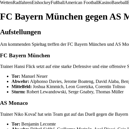
Wetten
Radfahren
Eishockey
Fußball
American Football
Kasino
Baseball
B
FC Bayern München gegen AS M
Aufstellungen
Am kommenden Spieltag treffen der FC Bayern München und AS Monac
FC Bayern München
Trainer Hansi Flick setzt auf eine starke Defensive und eine offensive
Tor:
Manuel Neuer
Abwehr:
Alphonso Davies, Jerome Boateng, David Alaba, Ben
Mittelfeld:
Joshua Kimmich, Leon Goretzka, Corentin Tolisso
Sturm:
Robert Lewandowski, Serge Gnabry, Thomas Müller
AS Monaco
Trainer Niko Kovač hat sein Team gut auf das Duell gegen die Bayern 
Tor:
Benjamin Lecomte