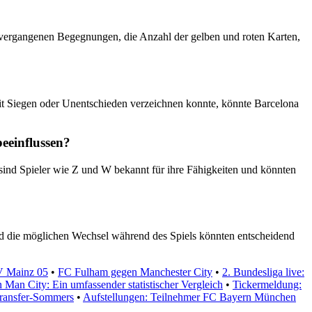
n vergangenen Begegnungen, die Anzahl der gelben und roten Karten,
mit Siegen oder Unentschieden verzeichnen konnte, könnte Barcelona
eeinflussen?
 sind Spieler wie Z und W bekannt für ihre Fähigkeiten und könnten
und die möglichen Wechsel während des Spiels könnten entscheidend
V Mainz 05
•
FC Fulham gegen Manchester City
•
2. Bundesliga live:
 Man City: Ein umfassender statistischer Vergleich
•
Tickermeldung:
Transfer-Sommers
•
Aufstellungen: Teilnehmer FC Bayern München