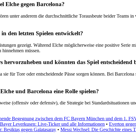
iel Elche gegen Barcelona?
hören unter anderem die durchschnittliche Torausbeute beider Teams i
n den letzten Spielen entwickelt?
eistungen gezeigt. Während Elche möglicherweise eine positive Serie 
en hinnehmen müssen.
rs hervorzuheben und könnten das Spiel entscheidend b
da sie für Tore oder entscheidende Pässe sorgen können. Bei Barcelona
Elche und Barcelona eine Rolle spielen?
eise (offensiv oder defensiv), die Strategie bei Standardsituationen 
nende Begegnung zwischen dem FC Bayern München und dem 1. FS
yer Leverkusen: Live-Ticker und alle Informationen
•
Everton gegen
r: Beşiktaş gegen Galatasaray
•
Messi Wechsel: Die Geschichte eines 