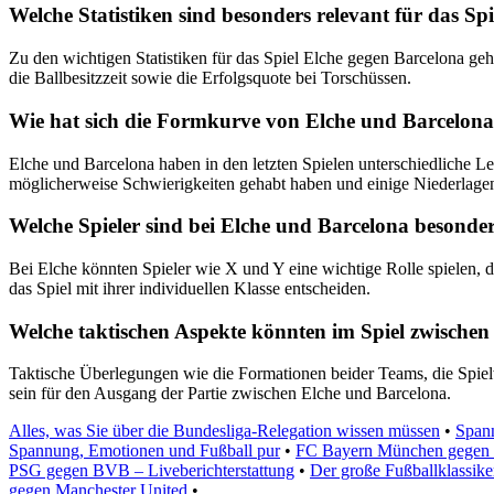
Welche Statistiken sind besonders relevant für das Sp
Zu den wichtigen Statistiken für das Spiel Elche gegen Barcelona ge
die Ballbesitzzeit sowie die Erfolgsquote bei Torschüssen.
Wie hat sich die Formkurve von Elche und Barcelona i
Elche und Barcelona haben in den letzten Spielen unterschiedliche L
möglicherweise Schwierigkeiten gehabt haben und einige Niederlag
Welche Spieler sind bei Elche und Barcelona besonde
Bei Elche könnten Spieler wie X und Y eine wichtige Rolle spielen, 
das Spiel mit ihrer individuellen Klasse entscheiden.
Welche taktischen Aspekte könnten im Spiel zwischen 
Taktische Überlegungen wie die Formationen beider Teams, die Spielw
sein für den Ausgang der Partie zwischen Elche und Barcelona.
Alles, was Sie über die Bundesliga-Relegation wissen müssen
•
Span
Spannung, Emotionen und Fußball pur
•
FC Bayern München gegen Ba
PSG gegen BVB – Liveberichterstattung
•
Der große Fußballklassike
gegen Manchester United
•