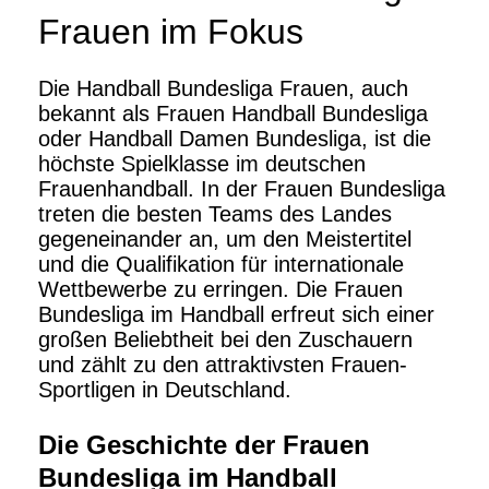
Frauen im Fokus
Die Handball Bundesliga Frauen, auch
bekannt als Frauen Handball Bundesliga
oder Handball Damen Bundesliga, ist die
höchste Spielklasse im deutschen
Frauenhandball. In der Frauen Bundesliga
treten die besten Teams des Landes
gegeneinander an, um den Meistertitel
und die Qualifikation für internationale
Wettbewerbe zu erringen. Die Frauen
Bundesliga im Handball erfreut sich einer
großen Beliebtheit bei den Zuschauern
und zählt zu den attraktivsten Frauen-
Sportligen in Deutschland.
Die Geschichte der Frauen
Bundesliga im Handball