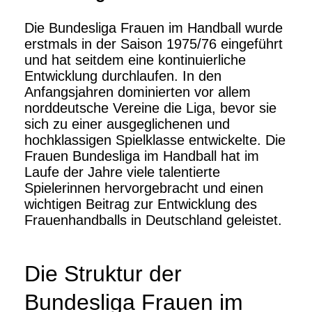
Die Bundesliga Frauen im Handball wurde
erstmals in der Saison 1975/76 eingeführt
und hat seitdem eine kontinuierliche
Entwicklung durchlaufen. In den
Anfangsjahren dominierten vor allem
norddeutsche Vereine die Liga, bevor sie
sich zu einer ausgeglichenen und
hochklassigen Spielklasse entwickelte. Die
Frauen Bundesliga im Handball hat im
Laufe der Jahre viele talentierte
Spielerinnen hervorgebracht und einen
wichtigen Beitrag zur Entwicklung des
Frauenhandballs in Deutschland geleistet.
Die Struktur der
Bundesliga Frauen im