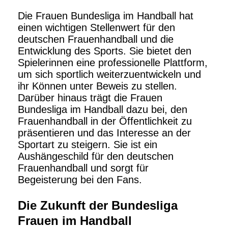
Die Frauen Bundesliga im Handball hat
einen wichtigen Stellenwert für den
deutschen Frauenhandball und die
Entwicklung des Sports. Sie bietet den
Spielerinnen eine professionelle Plattform,
um sich sportlich weiterzuentwickeln und
ihr Können unter Beweis zu stellen.
Darüber hinaus trägt die Frauen
Bundesliga im Handball dazu bei, den
Frauenhandball in der Öffentlichkeit zu
präsentieren und das Interesse an der
Sportart zu steigern. Sie ist ein
Aushängeschild für den deutschen
Frauenhandball und sorgt für
Begeisterung bei den Fans.
Die Zukunft der Bundesliga
Frauen im Handball