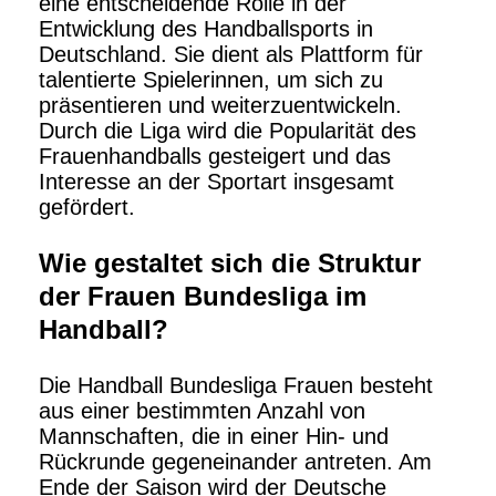
eine entscheidende Rolle in der
Entwicklung des Handballsports in
Deutschland. Sie dient als Plattform für
talentierte Spielerinnen, um sich zu
präsentieren und weiterzuentwickeln.
Durch die Liga wird die Popularität des
Frauenhandballs gesteigert und das
Interesse an der Sportart insgesamt
gefördert.
Wie gestaltet sich die Struktur
der Frauen Bundesliga im
Handball?
Die Handball Bundesliga Frauen besteht
aus einer bestimmten Anzahl von
Mannschaften, die in einer Hin- und
Rückrunde gegeneinander antreten. Am
Ende der Saison wird der Deutsche