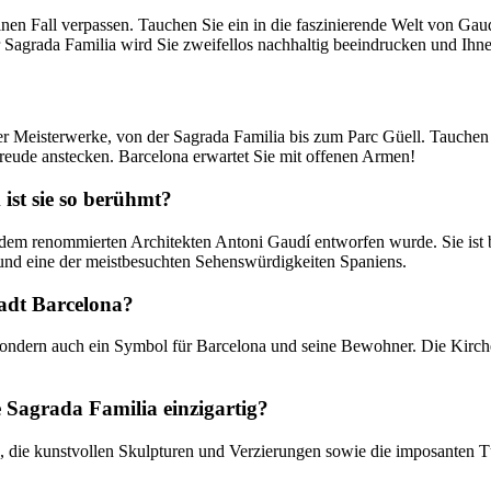
nen Fall verpassen. Tauchen Sie ein in die faszinierende Welt von Gau
der Sagrada Familia wird Sie zweifellos nachhaltig beeindrucken und I
her Meisterwerke, von der Sagrada Familia bis zum Parc Güell. Tauchen S
reude anstecken. Barcelona erwartet Sie mit offenen Armen!
ist sie so berühmt?
 dem renommierten Architekten Antoni Gaudí entworfen wurde. Sie ist be
 und eine der meistbesuchten Sehenswürdigkeiten Spaniens.
tadt Barcelona?
, sondern auch ein Symbol für Barcelona und seine Bewohner. Die Kirche
Sagrada Familia einzigartig?
e, die kunstvollen Skulpturen und Verzierungen sowie die imposanten 