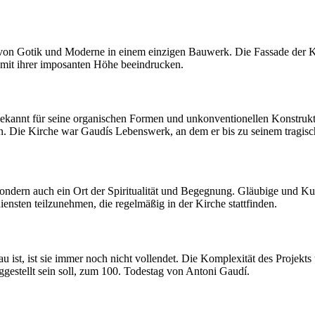
von Gotik und Moderne in einem einzigen Bauwerk. Die Fassade der Kirc
mit ihrer imposanten Höhe beeindrucken.
 bekannt für seine organischen Formen und unkonventionellen Konstrukt
n. Die Kirche war Gaudís Lebenswerk, an dem er bis zu seinem tragisch
 sondern auch ein Ort der Spiritualität und Begegnung. Gläubige und Ku
sten teilzunehmen, die regelmäßig in der Kirche stattfinden.
u ist, ist sie immer noch nicht vollendet. Die Komplexität des Projekt
ggestellt sein soll, zum 100. Todestag von Antoni Gaudí.