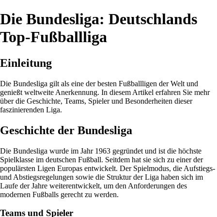
Die Bundesliga: Deutschlands
Top-Fußballliga
Einleitung
Die Bundesliga gilt als eine der besten Fußballligen der Welt und
genießt weltweite Anerkennung. In diesem Artikel erfahren Sie mehr
über die Geschichte, Teams, Spieler und Besonderheiten dieser
faszinierenden Liga.
Geschichte der Bundesliga
Die Bundesliga wurde im Jahr 1963 gegründet und ist die höchste
Spielklasse im deutschen Fußball. Seitdem hat sie sich zu einer der
populärsten Ligen Europas entwickelt. Der Spielmodus, die Aufstiegs-
und Abstiegsregelungen sowie die Struktur der Liga haben sich im
Laufe der Jahre weiterentwickelt, um den Anforderungen des
modernen Fußballs gerecht zu werden.
Teams und Spieler