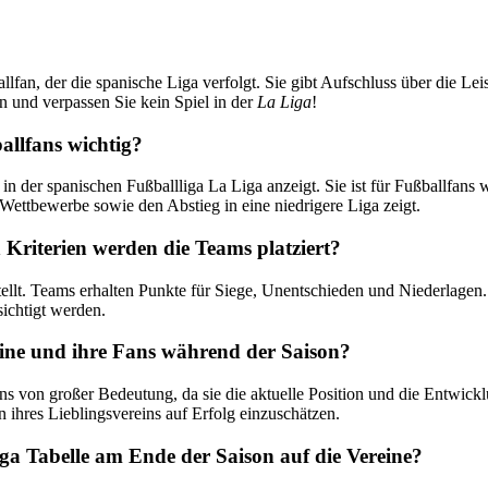
ballfan, der die spanische Liga verfolgt. Sie gibt Aufschluss über die
n und verpassen Sie kein Spiel in der
La Liga
!
allfans wichtig?
 in der spanischen Fußballliga La Liga anzeigt. Sie ist für Fußballfans
e Wettbewerbe sowie den Abstieg in eine niedrigere Liga zeigt.
 Kriterien werden die Teams platziert?
tellt. Teams erhalten Punkte für Siege, Unentschieden und Niederlagen
sichtigt werden.
eine und ihre Fans während der Saison?
ns von großer Bedeutung, da sie die aktuelle Position und die Entwicklu
n ihres Lieblingsvereins auf Erfolg einzuschätzen.
ga Tabelle am Ende der Saison auf die Vereine?