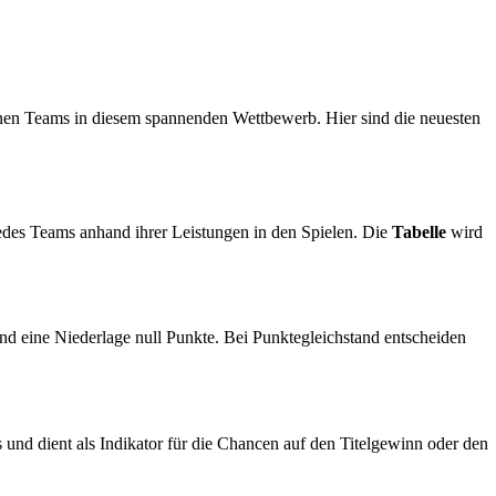
edenen Teams in diesem spannenden Wettbewerb. Hier sind die neuesten
jedes Teams anhand ihrer Leistungen in den Spielen. Die
Tabelle
wird
und eine Niederlage null Punkte. Bei Punktegleichstand entscheiden
 und dient als Indikator für die Chancen auf den Titelgewinn oder den