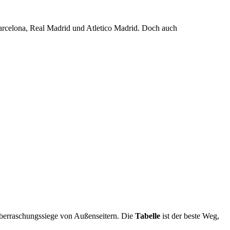
 Barcelona, Real Madrid und Atletico Madrid. Doch auch
Überraschungssiege von Außenseitern. Die
Tabelle
ist der beste Weg,