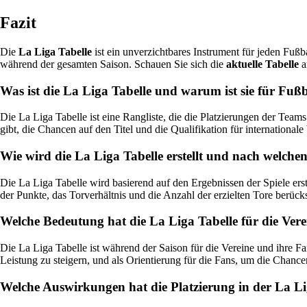
Fazit
Die
La Liga Tabelle
ist ein unverzichtbares Instrument für jeden Fuß
während der gesamten Saison. Schauen Sie sich die
aktuelle Tabelle
a
Was ist die La Liga Tabelle und warum ist sie für Fußb
Die La Liga Tabelle ist eine Rangliste, die die Platzierungen der Teams
gibt, die Chancen auf den Titel und die Qualifikation für international
Wie wird die La Liga Tabelle erstellt und nach welchen
Die La Liga Tabelle wird basierend auf den Ergebnissen der Spiele ers
der Punkte, das Torverhältnis und die Anzahl der erzielten Tore berück
Welche Bedeutung hat die La Liga Tabelle für die Ver
Die La Liga Tabelle ist während der Saison für die Vereine und ihre Fa
Leistung zu steigern, und als Orientierung für die Fans, um die Chance
Welche Auswirkungen hat die Platzierung in der La Li