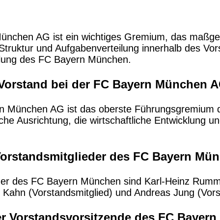
nchen AG ist ein wichtiges Gremium, das maßgebl
e Struktur und Aufgabenverteilung innerhalb des Vo
cklung des FC Bayern München.
r Vorstand bei der FC Bayern München 
n München AG ist das oberste Führungsgremium de
sche Ausrichtung, die wirtschaftliche Entwicklung u
 Vorstandsmitglieder des FC Bayern Mü
ieder des FC Bayern München sind Karl-Heinz Rum
r Kahn (Vorstandsmitglied) und Andreas Jung (Vors
er Vorstandsvorsitzende des FC Bayer