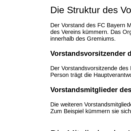
Die Struktur des V
Der Vorstand des FC Bayern Mü
des Vereins kümmern. Das Orga
innerhalb des Gremiums.
Vorstandsvorsitzender
Der Vorstandsvorsitzende des 
Person trägt die Hauptverantwo
Vorstandsmitglieder d
Die weiteren Vorstandsmitglie
Zum Beispiel kümmern sie sich 