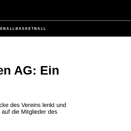
EBALL
BASKETBALL
en AG: Ein
cke des Vereins lenkt und
k auf die Mitglieder des