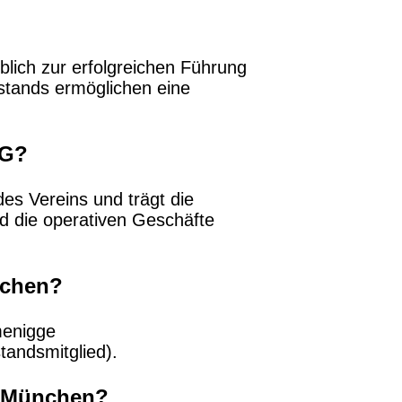
ich zur erfolgreichen Führung
rstands ermöglichen eine
AG?
s Vereins und trägt die
nd die operativen Geschäfte
nchen?
menigge
tandsmitglied).
n München?