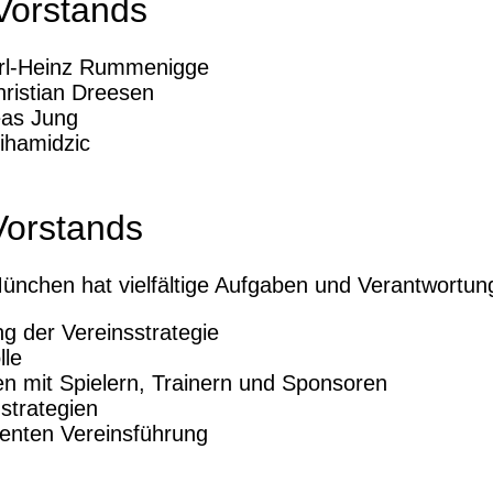
 Vorstands
arl-Heinz Rummenigge
ristian Dreesen
eas Jung
ihamidzic
Vorstands
nchen hat vielfältige Aufgaben und Verantwortun
g der Vereinsstrategie
lle
n mit Spielern, Trainern und Sponsoren
strategien
ienten Vereinsführung