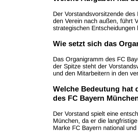
Der Vorstandsvorsitzende des 
den Verein nach außen, führt 
strategischen Entscheidungen be
Wie setzt sich das Or
Das Organigramm des FC Bayern
der Spitze steht der Vorstands
und den Mitarbeitern in den v
Welche Bedeutung hat de
des FC Bayern Münche
Der Vorstand spielt eine entsc
München, da er die langfristige 
Marke FC Bayern national und i