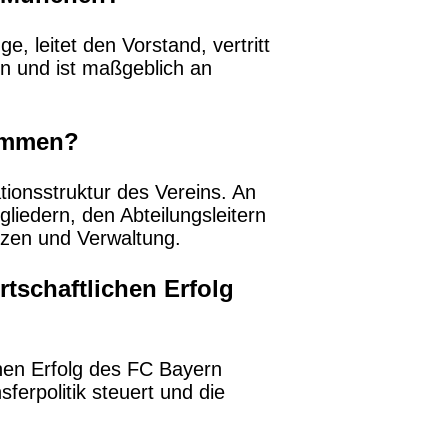
 leitet den Vorstand, vertritt
n und ist maßgeblich an
sammen?
ionsstruktur des Vereins. An
liedern, den Abteilungsleitern
nzen und Verwaltung.
tschaftlichen Erfolg
chen Erfolg des FC Bayern
sferpolitik steuert und die