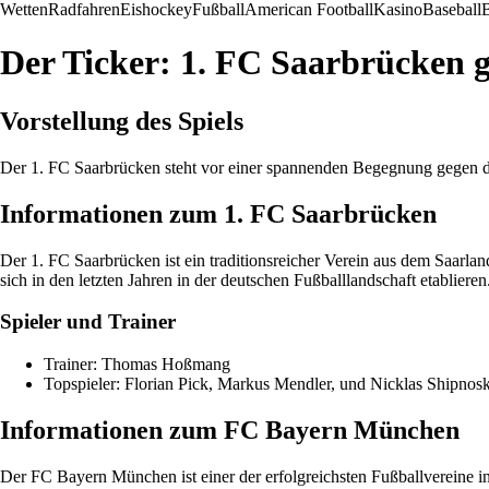
Wetten
Radfahren
Eishockey
Fußball
American Football
Kasino
Baseball
B
Der Ticker: 1. FC Saarbrücken
Vorstellung des Spiels
Der 1. FC Saarbrücken steht vor einer spannenden Begegnung gegen d
Informationen zum 1. FC Saarbrücken
Der 1. FC Saarbrücken ist ein traditionsreicher Verein aus dem Saarlan
sich in den letzten Jahren in der deutschen Fußballlandschaft etablieren
Spieler und Trainer
Trainer: Thomas Hoßmang
Topspieler: Florian Pick, Markus Mendler, und Nicklas Shipnosk
Informationen zum FC Bayern München
Der FC Bayern München ist einer der erfolgreichsten Fußballvereine 