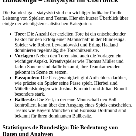
Die Bundesliga – statystyki sind ein wichtiger Indikator für die
Leistung von Spielern und Teams. Hier ein kurzer Überblick über
einige der wichtigsten statistischen Kategorien:
Tore:
Die Anzahl der erzielten Tore ist ein entscheidender
Faktor für den Erfolg einer Mannschaft in der Bundesliga.
Spieler wie Robert Lewandowski und Erling Haaland
dominieren regelmäßig die Torschützenliste.
Vorlagen:
Neben den Toren sind auch die Vorlagen ein
wichtiger Aspekt. Kreativspieler wie Thomas Müller und
Jadon Sancho sind dafür bekannt, ihre Teamkameraden
gekonnt in Szene zu setzen.
Passquoten:
Die Passgenauigkeit gibt Aufschluss darüber,
wie präzise ein Spieler seine Pässe spielt. Hierbei sind
Mittelfeldstrategen wie Joshua Kimmich und Julian Brandt
besonders stark.
Ballbesitz:
Die Zeit, in der eine Mannschaft den Ball
kontrolliert, kann über den Ausgang eines Spiels entscheiden.
Teams wie Bayern München und Borussia Dortmund sind
bekannt für ihren dominanten Ballbesitz.
Statistiques de Bundesliga: Die Bedeutung von
Daten und Analysen