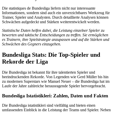
Die statistiques de Bundesliga liefern nicht nur interessante
Informationen, sondern sind auch ein unverzichtbares Werkzeug für
Trainer, Spieler und Analysten. Durch detaillierte Analysen können
Schwächen aufgedeckt und Stärken weiterentwickelt werden.
Statistische Daten helfen dabei, die Leistung einzelner Spieler zu
bewerten und taktische Entscheidungen zu treffen. Sie ermöglichen
es Trainern, ihre Spielstrategie anzupassen und auf die Stärken und
Schwächen des Gegners einzugehen.
Bundesliga Stats: Die Top-Spieler und
Rekorde der Liga
Die Bundesliga ist bekannt für ihre talentierten Spieler und
beeindruckenden Rekorde. Von Legenden wie Gerd Müller bis hin
zu modernen Superstars wie Manuel Neuer – die Bundesliga hat im
Laufe der Jahre zahlreiche herausragende Spieler hervorgebracht.
Bundesliga Istatistikleri: Zahlen, Daten und Fakten
Die Bundesliga istatistikleri sind vielfältig und bieten einen
umfassenden Einblick in die Leistung der Teams und Spieler. Neben