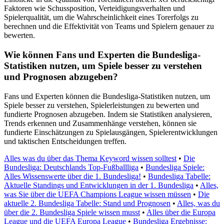
Faktoren wie Schussposition, Verteidigungsverhalten und
Spielerqualität, um die Wahrscheinlichkeit eines Torerfolgs zu
berechnen und die Effektivität von Teams und Spielern genauer zu
bewerten.
Wie können Fans und Experten die Bundesliga-
Statistiken nutzen, um Spiele besser zu verstehen
und Prognosen abzugeben?
Fans und Experten können die Bundesliga-Statistiken nutzen, um
Spiele besser zu verstehen, Spielerleistungen zu bewerten und
fundierte Prognosen abzugeben. Indem sie Statistiken analysieren,
Trends erkennen und Zusammenhänge verstehen, können sie
fundierte Einschätzungen zu Spielausgängen, Spielerentwicklungen
und taktischen Entscheidungen treffen.
Alles was du über das Thema Keyword wissen solltest
•
Die
Bundesliga: Deutschlands Top-Fußballliga
•
Bundesliga Spiele:
Alles Wissenswerte über die 1. Bundesliga!
•
Bundesliga Tabelle:
Aktuelle Standings und Entwicklungen in der 1. Bundesliga
•
Alles,
was Sie über die UEFA Champions League wissen müssen
•
Die
aktuelle 2. Bundesliga Tabelle: Stand und Prognosen
•
Alles, was du
über die 2. Bundesliga Spiele wissen musst
•
Alles über die Europa
League und die UEFA Europa League
•
Bundesliga Ergebnisse: