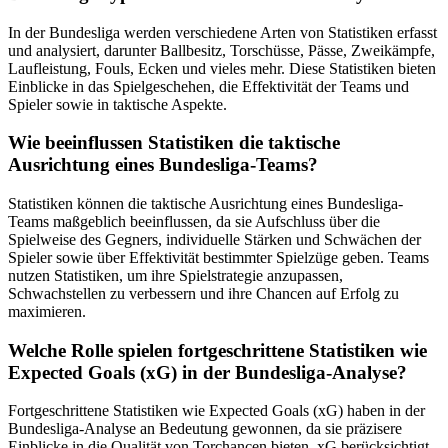
In der Bundesliga werden verschiedene Arten von Statistiken erfasst
und analysiert, darunter Ballbesitz, Torschüsse, Pässe, Zweikämpfe,
Laufleistung, Fouls, Ecken und vieles mehr. Diese Statistiken bieten
Einblicke in das Spielgeschehen, die Effektivität der Teams und
Spieler sowie in taktische Aspekte.
Wie beeinflussen Statistiken die taktische
Ausrichtung eines Bundesliga-Teams?
Statistiken können die taktische Ausrichtung eines Bundesliga-
Teams maßgeblich beeinflussen, da sie Aufschluss über die
Spielweise des Gegners, individuelle Stärken und Schwächen der
Spieler sowie über Effektivität bestimmter Spielzüge geben. Teams
nutzen Statistiken, um ihre Spielstrategie anzupassen,
Schwachstellen zu verbessern und ihre Chancen auf Erfolg zu
maximieren.
Welche Rolle spielen fortgeschrittene Statistiken wie
Expected Goals (xG) in der Bundesliga-Analyse?
Fortgeschrittene Statistiken wie Expected Goals (xG) haben in der
Bundesliga-Analyse an Bedeutung gewonnen, da sie präzisere
Einblicke in die Qualität von Torchancen bieten. xG berücksichtigt