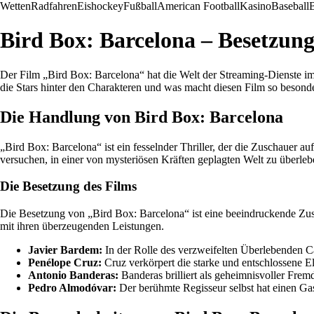
Wetten
Radfahren
Eishockey
Fußball
American Football
Kasino
Baseball
B
Bird Box: Barcelona – Besetzun
Der Film „Bird Box: Barcelona“ hat die Welt der Streaming-Dienste 
die Stars hinter den Charakteren und was macht diesen Film so besond
Die Handlung von Bird Box: Barcelona
„Bird Box: Barcelona“ ist ein fesselnder Thriller, der die Zuschauer
versuchen, in einer von mysteriösen Kräften geplagten Welt zu überleb
Die Besetzung des Films
Die Besetzung von „Bird Box: Barcelona“ ist eine beeindruckende Zusa
mit ihren überzeugenden Leistungen.
Javier Bardem:
In der Rolle des verzweifelten Überlebenden Ca
Penélope Cruz:
Cruz verkörpert die starke und entschlossene El
Antonio Banderas:
Banderas brilliert als geheimnisvoller Frem
Pedro Almodóvar:
Der berühmte Regisseur selbst hat einen Gast