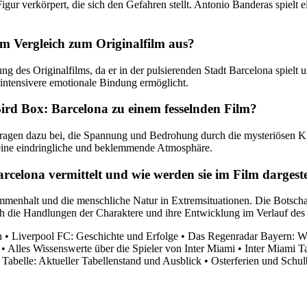
ur verkörpert, die sich den Gefahren stellt. Antonio Banderas spielt e
m Vergleich zum Originalfilm aus?
lung des Originalfilms, da er in der pulsierenden Stadt Barcelona spie
intensivere emotionale Bindung ermöglicht.
ird Box: Barcelona zu einem fesselnden Film?
tragen dazu bei, die Spannung und Bedrohung durch die mysteriösen Kr
eine eindringliche und beklemmende Atmosphäre.
celona vermittelt und wie werden sie im Film dargeste
enhalt und die menschliche Natur in Extremsituationen. Die Botschaft
 die Handlungen der Charaktere und ihre Entwicklung im Verlauf des F
n
•
Liverpool FC: Geschichte und Erfolge
•
Das Regenradar Bayern: Wi
•
Alles Wissenswerte über die Spieler von Inter Miami
•
Inter Miami Ta
Tabelle: Aktueller Tabellenstand und Ausblick
•
Osterferien und Schu