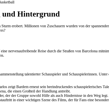
asketball
g und Hintergrund
im Sturm erobert. Millionen von Zuschauern wurden von der spannende
ers?
 auf eine nervenaufreibende Reise durch die Straßen von Barcelona mit
en.
mmenstellung talentierter Schauspieler und Schauspielerinnen. Unter 
rlos zeigt Bardem erneut sein beeindruckendes schauspielerisches Tale
ena, die einen Großteil der Handlung antreibt.
der, der der Gruppe sowohl Hilfe als auch Hindernisse in den Weg legt.
auftritt in einer wichtigen Szene des Films, der für Fans eine besonder