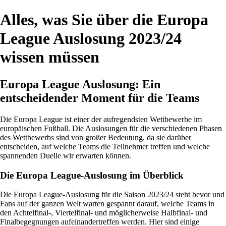
Alles, was Sie über die Europa
League Auslosung 2023/24
wissen müssen
Europa League Auslosung: Ein
entscheidender Moment für die Teams
Die Europa League ist einer der aufregendsten Wettbewerbe im
europäischen Fußball. Die Auslosungen für die verschiedenen Phasen
des Wettbewerbs sind von großer Bedeutung, da sie darüber
entscheiden, auf welche Teams die Teilnehmer treffen und welche
spannenden Duelle wir erwarten können.
Die Europa League-Auslosung im Überblick
Die Europa League-Auslosung für die Saison 2023/24 steht bevor und
Fans auf der ganzen Welt warten gespannt darauf, welche Teams in
den Achtelfinal-, Viertelfinal- und möglicherweise Halbfinal- und
Finalbegegnungen aufeinandertreffen werden. Hier sind einige