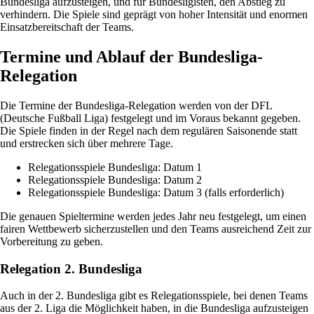
Bundesliga aufzusteigen, und für Bundesligisten, den Abstieg zu
verhindern. Die Spiele sind geprägt von hoher Intensität und enormen
Einsatzbereitschaft der Teams.
Termine und Ablauf der Bundesliga-
Relegation
Die Termine der Bundesliga-Relegation werden von der DFL
(Deutsche Fußball Liga) festgelegt und im Voraus bekannt gegeben.
Die Spiele finden in der Regel nach dem regulären Saisonende statt
und erstrecken sich über mehrere Tage.
Relegationsspiele Bundesliga: Datum 1
Relegationsspiele Bundesliga: Datum 2
Relegationsspiele Bundesliga: Datum 3 (falls erforderlich)
Die genauen Spieltermine werden jedes Jahr neu festgelegt, um einen
fairen Wettbewerb sicherzustellen und den Teams ausreichend Zeit zur
Vorbereitung zu geben.
Relegation 2. Bundesliga
Auch in der 2. Bundesliga gibt es Relegationsspiele, bei denen Teams
aus der 2. Liga die Möglichkeit haben, in die Bundesliga aufzusteigen