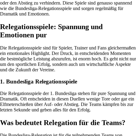
oder den Abstieg zu verhindern. Diese Spiele sind genauso spannend
wie die Bundesliga-Relegationsspiele und sorgen regelmäßig für
Dramatik und Emotionen.
Relegationsspiele: Spannung und
Emotionen pur
Die Relegationsspiele sind für Spieler, Trainer und Fans gleichermaßen
ein emotionales Highlight. Der Druck, in entscheidenden Momenten
die bestmögliche Leistung abzurufen, ist enorm hoch. Es geht nicht nur
um den sportlichen Erfolg, sondern auch um wirtschaftliche Aspekte
und die Zukunft der Vereine.
1. Bundesliga Relegationsspiele
Die Relegationsspiele der 1. Bundesliga stehen für pure Spannung und
Dramatik. Oft entscheiden in diesen Duellen wenige Tore oder gar ein
Elfmeterschießen über Auf- oder Abstieg. Die Teams kämpfen bis zur
letzten Sekunde und geben alles für den Erfolg.
Was bedeutet Relegation für die Teams?
Die Bundesliga-Relegation ist für die teilnehmenden Teams von