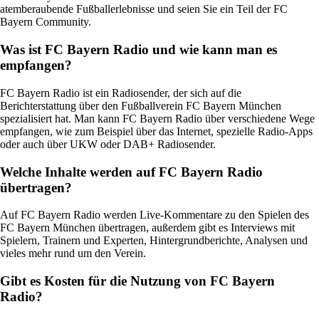
atemberaubende Fußballerlebnisse und seien Sie ein Teil der FC
Bayern Community.
Was ist FC Bayern Radio und wie kann man es
empfangen?
FC Bayern Radio ist ein Radiosender, der sich auf die
Berichterstattung über den Fußballverein FC Bayern München
spezialisiert hat. Man kann FC Bayern Radio über verschiedene Wege
empfangen, wie zum Beispiel über das Internet, spezielle Radio-Apps
oder auch über UKW oder DAB+ Radiosender.
Welche Inhalte werden auf FC Bayern Radio
übertragen?
Auf FC Bayern Radio werden Live-Kommentare zu den Spielen des
FC Bayern München übertragen, außerdem gibt es Interviews mit
Spielern, Trainern und Experten, Hintergrundberichte, Analysen und
vieles mehr rund um den Verein.
Gibt es Kosten für die Nutzung von FC Bayern
Radio?